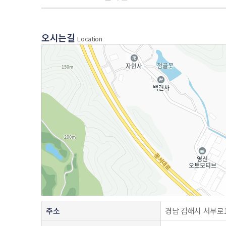
오시는길
Location
주소
경남 김해시 서부로17